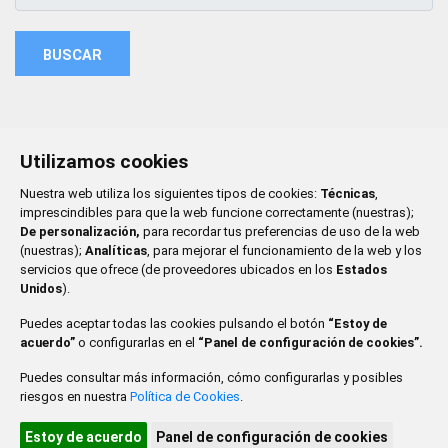
BUSCAR
Utilizamos cookies
Nuestra web utiliza los siguientes tipos de cookies:
Técnicas
,
imprescindibles para que la web funcione correctamente (nuestras);
De personalización,
para recordar tus preferencias de uso de la web
(nuestras);
Analíticas
, para mejorar el funcionamiento de la web y los
servicios que ofrece (de proveedores ubicados en los
Estados
Unidos
).
Puedes aceptar todas las cookies pulsando el botón
“Estoy de
acuerdo”
o configurarlas en el
“Panel de configuración de cookies”.
Puedes consultar más información, cómo configurarlas y posibles
riesgos en nuestra
Política de Cookies
.
CONTACTO
MAPA WEB
AVISO LEGAL
POLÍTICA DE PRIVACIDAD
ACCESIBILIDAD
Estoy de acuerdo
Panel de configuración de cookies