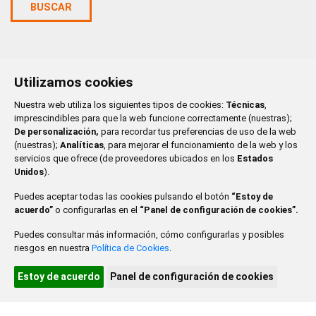
BUSCAR
Utilizamos cookies
AGOSTO 2026
Nuestra web utiliza los siguientes tipos de cookies:
Técnicas
,
LU
MA
MI
JU
VI
SA
DO
imprescindibles para que la web funcione correctamente (nuestras);
De personalización,
para recordar tus preferencias de uso de la web
1
2
(nuestras);
Analíticas
, para mejorar el funcionamiento de la web y los
servicios que ofrece (de proveedores ubicados en los
Estados
3
4
5
6
7
8
9
Unidos
).
Puedes aceptar todas las cookies pulsando el botón
“Estoy de
10
11
12
13
14
15
16
acuerdo”
o configurarlas en el
“Panel de configuración de cookies”.
17
18
19
20
21
22
23
Puedes consultar más información, cómo configurarlas y posibles
riesgos en nuestra
Política de Cookies
.
24
25
26
27
28
29
30
Estoy de acuerdo
Panel de configuración de cookies
31