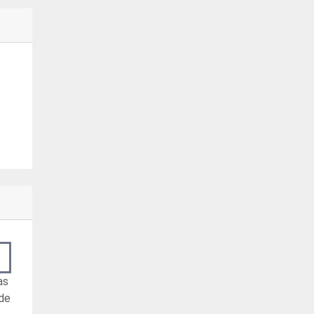
as
 de