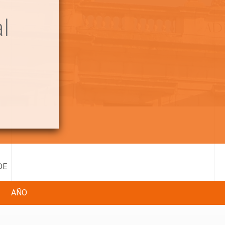
l
DE
AÑO