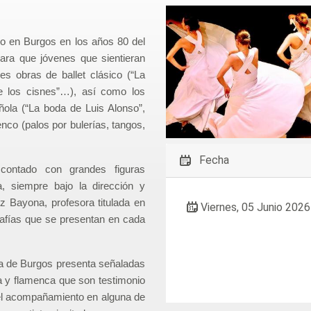
do en Burgos en los años 80 del
para que jóvenes que sientieran
es obras de ballet clásico (“La
de los cisnes”…), así como los
ñola (“La boda de Luis Alonso”,
enco (palos por bulerías, tangos,
Fecha
ontado con grandes figuras
a, siempre bajo la dirección y
z Bayona, profesora titulada en
Viernes, 05 Junio 2026
rafías que se presentan en cada
za de Burgos presenta señaladas
a y flamenca que son testimonio
n el acompañamiento en alguna de