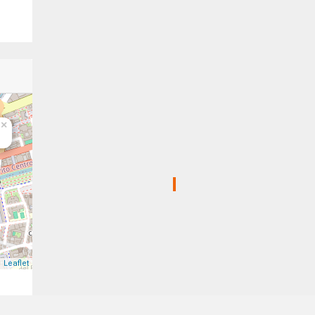
×
Leaflet
gos