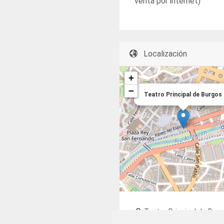
venta por internet)
Localización
+
−
Teatro Principal de Burgos
Teatro Principal de Bur