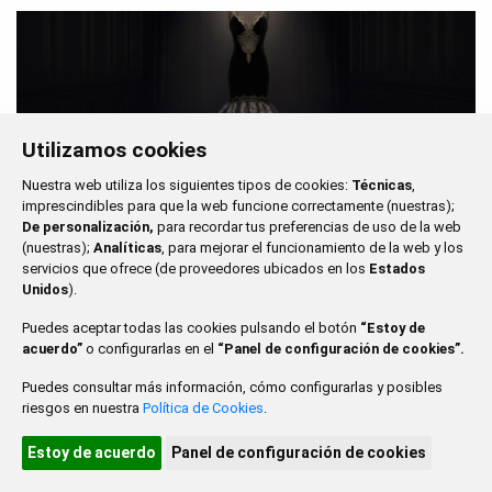
Utilizamos cookies
Nuestra web utiliza los siguientes tipos de cookies:
Técnicas
,
imprescindibles para que la web funcione correctamente (nuestras);
De personalización,
para recordar tus preferencias de uso de la web
(nuestras);
Analíticas
, para mejorar el funcionamiento de la web y los
servicios que ofrece (de proveedores ubicados en los
Estados
Unidos
).
Exposición 25 años Certamen Internacional
Puedes aceptar todas las cookies pulsando el botón
“Estoy de
de coreografía Burgos & Nueva York
acuerdo”
o configurarlas en el
“Panel de configuración de cookies”.
Bajo el título ‘El instante revelado: 25 años del
Puedes consultar más información, cómo configurarlas y posibles
Certamen Burgos & Nueva York’, la sala de
riesgos en nuestra
Política de Cookies
.
exposiciones el Teatro Principal de Burgos acogerá...
Estoy de acuerdo
Panel de configuración de cookies
01·07·2026
a
30·08·2026
sala de exposiciones del Teatro Principal