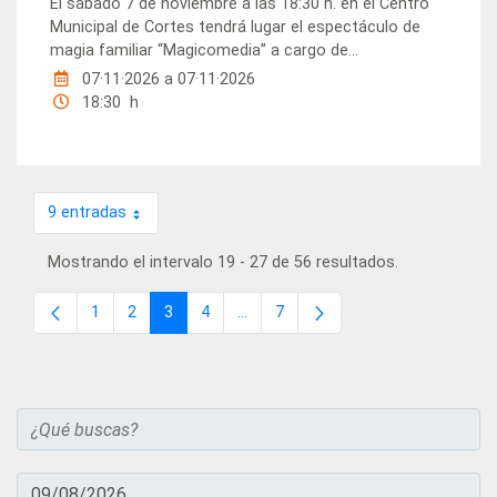
El sábado 7 de noviembre a las 18:30 h. en el Centro
Municipal de Cortes tendrá lugar el espectáculo de
magia familiar “Magicomedia” a cargo de...
07·11·2026
a
07·11·2026
18:30 h
9 entradas
Por página
Mostrando el intervalo 19 - 27 de 56 resultados.
1
2
3
4
...
7
Página
Página
Página
Página
Páginas intermedias
Página