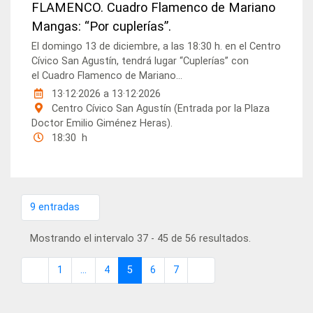
FLAMENCO. Cuadro Flamenco de Mariano
Mangas: “Por cuplerías”.
El domingo 13 de diciembre, a las 18:30 h. en el Centro
Cívico San Agustín, tendrá lugar “Cuplerías” con
el Cuadro Flamenco de Mariano...
13·12·2026
a
13·12·2026
Centro Cívico San Agustín (Entrada por la Plaza
Doctor Emilio Giménez Heras).
18:30 h
9 entradas
Por página
Mostrando el intervalo 37 - 45 de 56 resultados.
1
...
4
5
6
7
Página
Páginas intermedias
Página
Página
Página
Página