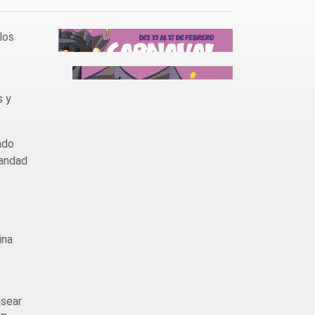
los
s y
ado
mandad
ina
asear