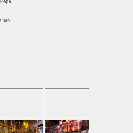
a Pepa
e han