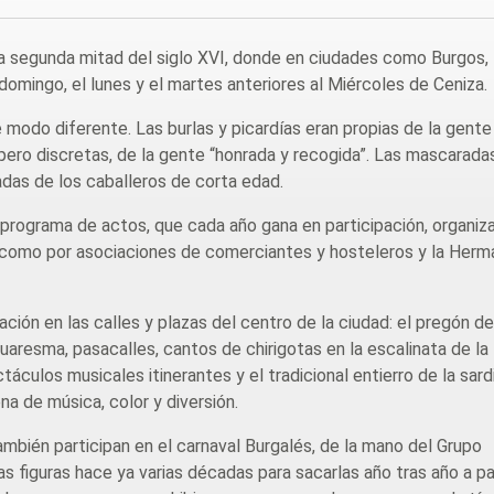
la segunda mitad del siglo XVI, donde en ciudades como Burgos, 
domingo, el lunes y el martes anteriores al Miércoles de Ceniza.
 modo diferente. Las burlas y picardías eran propias de la gente
s pero discretas, de la gente “honrada y recogida”. Las mascarada
vadas de los caballeros de corta edad.
o programa de actos, que cada año gana en participación, organiz
o como por asociaciones de comerciantes y hosteleros y la Her
ción en las calles y plazas del centro de la ciudad: el pregón de
Cuaresma, pasacalles, cantos de chirigotas en la escalinata de la
áculos musicales itinerantes y el tradicional entierro de la sard
na de música, color y diversión.
ambién participan en el carnaval Burgalés, de la mano del Grupo
las figuras hace ya varias décadas para sacarlas año tras año a p