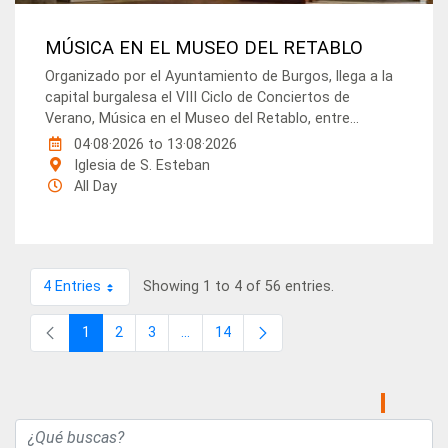
MÚSICA EN EL MUSEO DEL RETABLO
Organizado por el Ayuntamiento de Burgos, llega a la
capital burgalesa el VIII Ciclo de Conciertos de
Verano, Música en el Museo del Retablo, entre...
04·08·2026
to
13·08·2026
Iglesia de S. Esteban
All Day
4 Entries
Showing 1 to 4 of 56 entries.
Per Page
1
2
3
...
14
Page
Page
Page
Intermediate Pages
Page