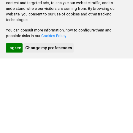
3
4
5
6
7
content and targeted ads, to analyze our website traffic, and to
8
9
understand where our visitors are coming from. By browsing our
website, you consent to our use of cookies and other tracking
10
11
12
13
14
15
16
technologies.
17
18
19
20
21
22
23
You can consult more information, how to configure them and
possible risks in our
Cookies Policy
24
25
26
27
28
29
30
I agree
Change my preferences
31