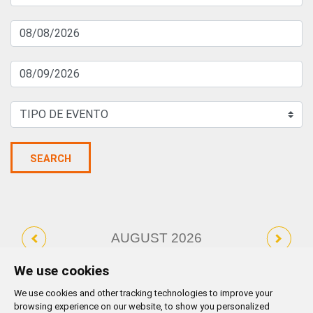
SEARCH
AUGUST 2026
MO
TU
WE
TH
FR
SA
SU
We use cookies
1
2
We use cookies and other tracking technologies to improve your
browsing experience on our website, to show you personalized