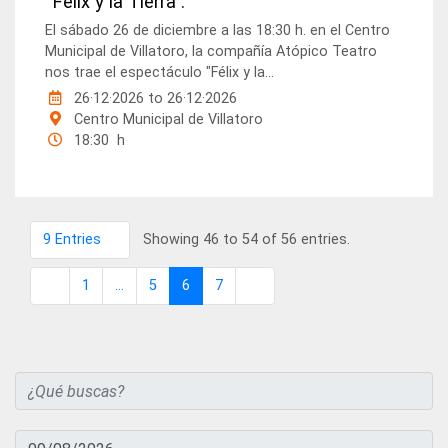
“Félix y la Tierra”.
El sábado 26 de diciembre a las 18:30 h. en el Centro
Municipal de Villatoro, la compañía Atópico Teatro
nos trae el espectáculo "Félix y la...
26·12·2026
to
26·12·2026
Centro Municipal de Villatoro
18:30 h
9 Entries
Showing 46 to 54 of 56 entries.
Per Page
1
...
5
6
7
Page
Intermediate Pages
Page
Page
Page