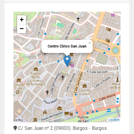
+
−
×
Centro Cívico San Juan
Leaflet
C/ San Juan nº 2
(09003).
Burgos
- Burgos