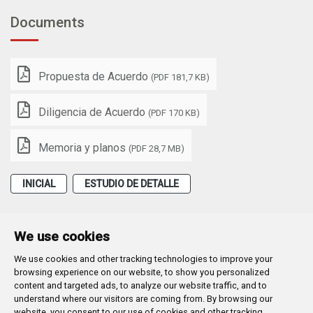
Documents
Propuesta de Acuerdo
(PDF 181,7 KB)
Diligencia de Acuerdo
(PDF 170 KB)
Memoria y planos
(PDF 28,7 MB)
INICIAL
ESTUDIO DE DETALLE
We use cookies
We use cookies and other tracking technologies to improve your
Plaza Mayor 1
- 09071
BURGOS
browsing experience on our website, to show you personalized
947 288 800
CIF:
P-0906100-C
content and targeted ads, to analyze our website traffic, and to
understand where our visitors are coming from. By browsing our
CONTACTO | AVISOS, QUEJAS Y SUGERENCIAS
website, you consent to our use of cookies and other tracking