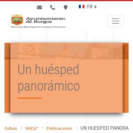
BUSCAR
Un huésped
panorámico
UN HUÉSPED PANORÁM
Cultura
GMCyT
Publicaciones