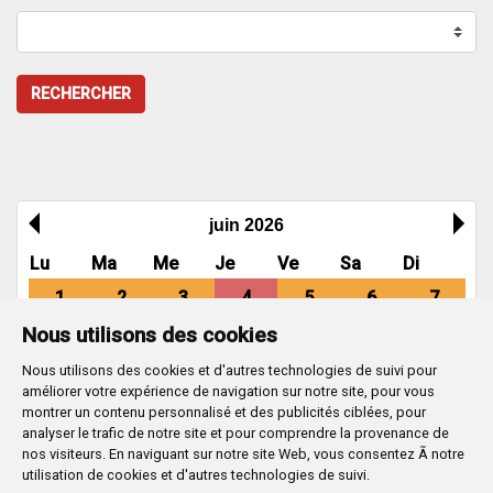
RECHERCHER
juin 2026
Lu
Ma
Me
Je
Ve
Sa
Di
1
2
3
4
5
6
7
Nous utilisons des cookies
8
9
10
11
12
13
14
Nous utilisons des cookies et d'autres technologies de suivi pour
15
16
17
18
19
20
21
améliorer votre expérience de navigation sur notre site, pour vous
22
23
24
25
26
27
28
montrer un contenu personnalisé et des publicités ciblées, pour
analyser le trafic de notre site et pour comprendre la provenance de
29
30
nos visiteurs. En naviguant sur notre site Web, vous consentez Ã notre
utilisation de cookies et d'autres technologies de suivi.