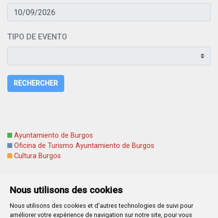
TIPO DE EVENTO
RECHERCHER
juin 2026
Lu
Ma
Me
Je
Ve
Sa
Di
1
2
3
4
5
6
7
Nous utilisons des cookies
8
9
10
11
12
13
14
Nous utilisons des cookies et d'autres technologies de suivi pour
15
16
17
18
19
20
21
améliorer votre expérience de navigation sur notre site, pour vous