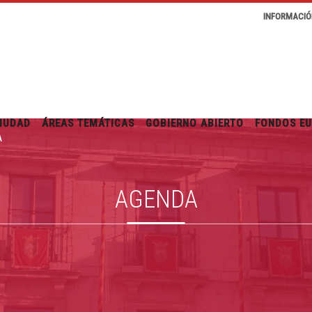
INFORMACIÓ
IUDAD
ÁREAS TEMÁTICAS
GOBIERNO ABIERTO
FONDOS E
A
AGENDA