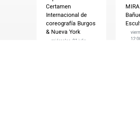
Certamen
MIRAD
Internacional de
Bañue
coreografía Burgos
Escul
& Nueva York
viern
12:0
miércoles, 01 julio
domi
2026
13:00
2026
domingo, 30 agosto
2026
14:00
ALBER
EL AR
Bajo el título ‘El
MARÍA
instante revelado: 25
Constan
años del Certamen
Arco
Burgos &...
Burgo
Teatro Principal.
Burgos