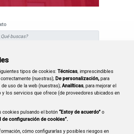
xto
sde
ies
siguientes tipos de cookies:
Técnicas
, imprescindibles
sta
 correctamente (nuestras);
De personalización,
para
s de uso de la web (nuestras);
Analíticas
, para mejorar el
 y los servicios que ofrece (de proveedores ubicados en
PO DE EVENTO
s cookies pulsando el botón
“Estoy de acuerdo”
o
l de configuración de cookies”.
ormación, cómo configurarlas y posibles riesgos en
BUSCAR