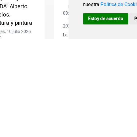
nuestra
Política de Cook
A” Alberto
lunes, 27 julio 2026
08:15
los.
Estoy de acuerdo
P
viernes, 07 agosto
tura y pintura
2026
14:45
es, 10 julio 2026
A
La biblioteca «Miguel de
0
A
Cervantes» acoge del 27
ngo, 30 agosto
A
de julio al 7 de agosto...
13:00
Calle Serramagna, 10
TO BAÑUELOS EN
CO DE SANTA
 Cuando
tin Brancusi,...
 de Santa María.
s