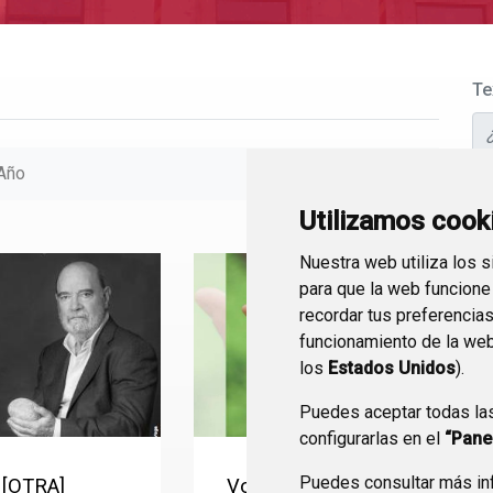
Te
Año
De
Utilizamos cook
Nuestra web utiliza los 
Ha
para que la web funcione
recordar tus preferencia
funcionamiento de la web
los
Estados Unidos
).
TI
Puedes aceptar todas la
configurarlas en el
“Pane
Puedes consultar más inf
 [OTRA]
Voces del silencio