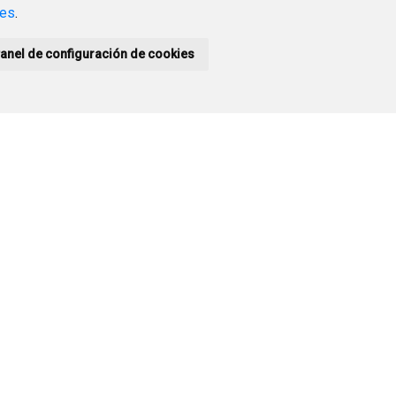
ies
.
anel de configuración de cookies
yuntamiento de Burgos
genda turística
genda cultural