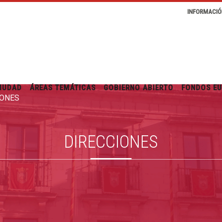
INFORMACIÓ
IUDAD
ÁREAS TEMÁTICAS
GOBIERNO ABIERTO
FONDOS E
IONES
DIRECCIONES