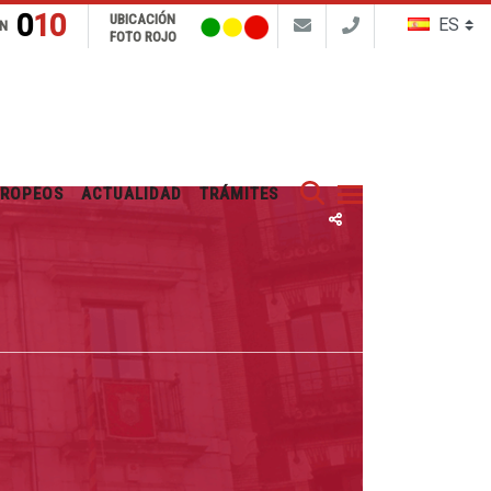
010
UBICACIÓN
N
FOTO ROJO
Buscar
UROPEOS
ACTUALIDAD
TRÁMITES