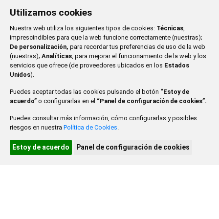
Utilizamos cookies
JUNIO 2025
Nuestra web utiliza los siguientes tipos de cookies:
Técnicas
,
LU
MA
MI
JU
VI
SA
DO
imprescindibles para que la web funcione correctamente (nuestras);
De personalización,
para recordar tus preferencias de uso de la web
1
(nuestras);
Analíticas
, para mejorar el funcionamiento de la web y los
servicios que ofrece (de proveedores ubicados en los
Estados
2
3
4
5
6
7
8
Unidos
).
Puedes aceptar todas las cookies pulsando el botón
“Estoy de
9
10
11
12
13
14
15
acuerdo”
o configurarlas en el
“Panel de configuración de cookies”.
16
17
18
19
20
21
22
Puedes consultar más información, cómo configurarlas y posibles
riesgos en nuestra
Política de Cookies
.
23
24
25
26
27
28
29
Estoy de acuerdo
Panel de configuración de cookies
30