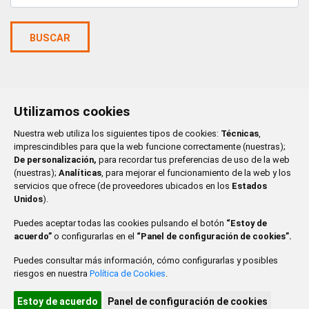
BUSCAR
Utilizamos cookies
ENERO 2026
Nuestra web utiliza los siguientes tipos de cookies:
Técnicas
,
LU
MA
MI
JU
VI
SA
DO
imprescindibles para que la web funcione correctamente (nuestras);
De personalización,
para recordar tus preferencias de uso de la web
1
2
3
4
(nuestras);
Analíticas
, para mejorar el funcionamiento de la web y los
servicios que ofrece (de proveedores ubicados en los
Estados
5
6
7
8
9
10
11
Unidos
).
Puedes aceptar todas las cookies pulsando el botón
“Estoy de
12
13
14
15
16
17
18
acuerdo”
o configurarlas en el
“Panel de configuración de cookies”.
19
20
21
22
23
24
25
Puedes consultar más información, cómo configurarlas y posibles
riesgos en nuestra
Política de Cookies
.
26
27
28
29
30
31
Estoy de acuerdo
Panel de configuración de cookies