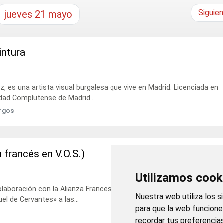
Siguie
jueves
21
mayo
intura
 es una artista visual burgalesa que vive en Madrid. Licenciada en
idad Complutense de Madrid...
urgos
n francés en V.O.S.)
Utilizamos cook
olaboración con la Alianza Francesa de Burgos, se proyectará "Paris,
Nuestra web utiliza los s
el de Cervantes» a las...
para que la web funcion
recordar tus preferencia