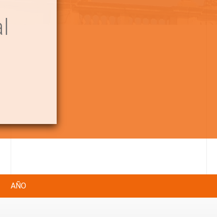
l
AÑO