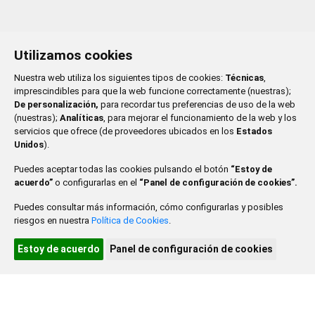
Utilizamos cookies
SEPTIEMBRE 2026
Nuestra web utiliza los siguientes tipos de cookies:
Técnicas
,
LU
MA
MI
JU
VI
SA
DO
imprescindibles para que la web funcione correctamente (nuestras);
De personalización,
para recordar tus preferencias de uso de la web
1
2
3
4
5
6
(nuestras);
Analíticas
, para mejorar el funcionamiento de la web y los
servicios que ofrece (de proveedores ubicados en los
Estados
7
8
9
10
11
12
13
Unidos
).
Puedes aceptar todas las cookies pulsando el botón
“Estoy de
14
15
16
17
18
19
20
acuerdo”
o configurarlas en el
“Panel de configuración de cookies”.
21
22
23
24
25
26
27
Puedes consultar más información, cómo configurarlas y posibles
riesgos en nuestra
Política de Cookies
.
28
29
30
Estoy de acuerdo
Panel de configuración de cookies