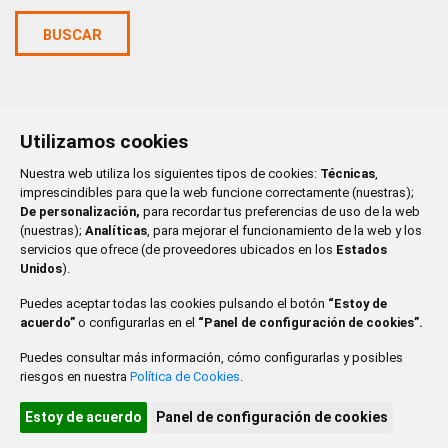
BUSCAR
Utilizamos cookies
OCTUBRE 2026
Nuestra web utiliza los siguientes tipos de cookies:
Técnicas
,
LU
MA
MI
JU
VI
SA
DO
imprescindibles para que la web funcione correctamente (nuestras);
De personalización,
para recordar tus preferencias de uso de la web
1
2
3
4
(nuestras);
Analíticas
, para mejorar el funcionamiento de la web y los
servicios que ofrece (de proveedores ubicados en los
Estados
5
6
7
8
9
10
11
Unidos
).
Puedes aceptar todas las cookies pulsando el botón
“Estoy de
12
13
14
15
16
17
18
acuerdo”
o configurarlas en el
“Panel de configuración de cookies”.
19
20
21
22
23
24
25
Puedes consultar más información, cómo configurarlas y posibles
riesgos en nuestra
Política de Cookies
.
26
27
28
29
30
31
Estoy de acuerdo
Panel de configuración de cookies