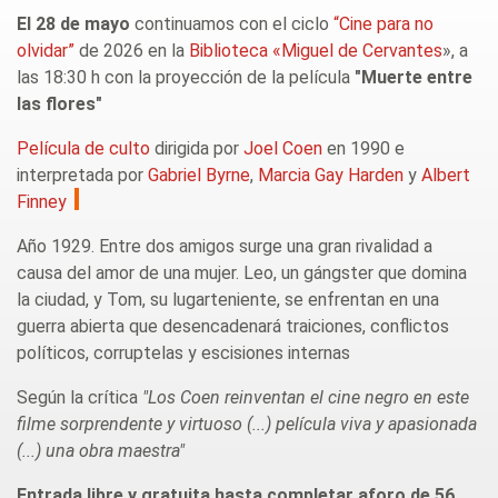
El 28 de mayo
continuamos con
el ciclo
“Cine para no
olvidar”
de 2026 en la
Biblioteca «Miguel de Cervantes
», a
las 18:30 h con la proyección de la película
"Muerte entre
las flores"
Película de culto
dirigida por
Joel Coen
en 1990 e
interpretada por
Gabriel Byrne
,
Marcia Gay Harden
y
Albert
Finney
Año 1929. Entre dos amigos surge una gran rivalidad a
causa del amor de una mujer. Leo, un gángster que domina
la ciudad, y Tom, su lugarteniente, se enfrentan en una
guerra abierta que desencadenará traiciones, conflictos
políticos, corruptelas y escisiones internas
Según la crítica
"Los Coen reinventan el cine negro en este
filme sorprendente y virtuoso (...) película viva y apasionada
(...) una obra maestra"
Entrada libre y gratuita hasta completar aforo de 56