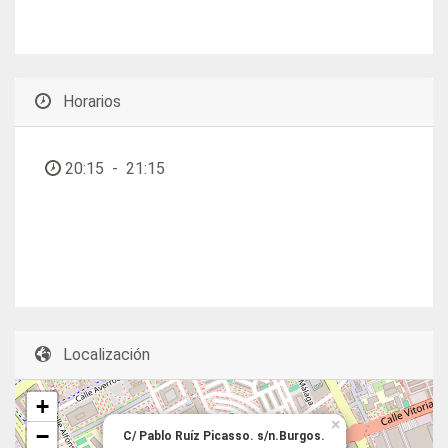
Horarios
20:15
-
21:15
Localización
+
×
−
C/ Pablo Ruíz Picasso. s/n.Burgos.