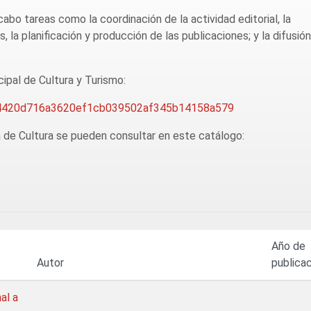
abo tareas como la coordinación de la actividad editorial, la
 la planificación y producción de las publicaciones; y la difusión
ipal de Cultura y Turismo:
a/b4420d716a3620ef1cb039502af345b14158a579
a de Cultura se pueden consultar en este catálogo:
Año de
Autor
publica
al a