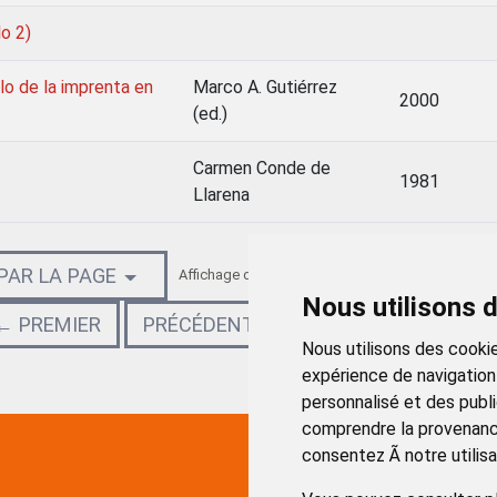
lo 2)
lo de la imprenta en
Marco A. Gutiérrez
2000
(ed.)
Carmen Conde de
1981
Llarena
 PAR LA PAGE
Affichage des résultats 313 - 316 parmi 316.
Nous utilisons 
← PREMIER
PRÉCÉDENT
SUIVANT
DERNIE
Nous utilisons des cookie
expérience de navigation
personnalisé et des public
comprendre la provenance
consentez Ã notre utilisa