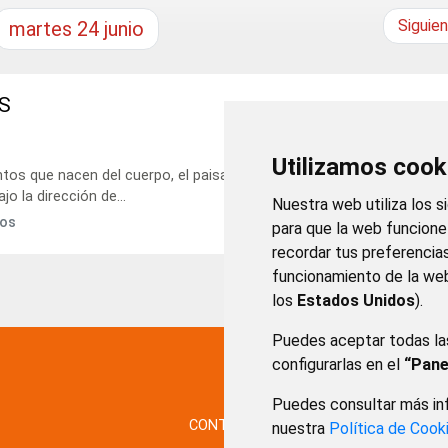
Siguie
martes
24
junio
S
Utilizamos cook
tos que nacen del cuerpo, el paisaje y la voz” es un viaje coral al qu
jo la dirección de...
Nuestra web utiliza los s
gos
para que la web funcion
recordar tus preferencia
funcionamiento de la web
los
Estados Unidos
).
Puedes aceptar todas la
configurarlas en el
“Pane
Puedes consultar más inf
CONTACTO
MAPA WEB
AVISO LE
nuestra
Política de Cook