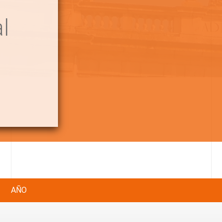
l
AÑO