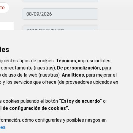
nte
ies
BUSCAR
e
iguientes tipos de cookies:
Técnicas
, imprescindibles
e correctamente (nuestras);
De personalización,
para
s de uso de la web (nuestras);
Analíticas
, para mejorar el
 y los servicios que ofrece (de proveedores ubicados en
s cookies pulsando el botón
“Estoy de acuerdo”
o
l de configuración de cookies”.
ormación, cómo configurarlas y posibles riesgos en
GAL
POLÍTICA DE PRIVACIDAD
ACCESIBILIDAD
ies
.