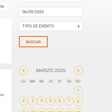
nte
.
BUSCAR
MARZO 2026
LU
MA
MI
JU
VI
SA
DO
1
los
2
3
4
5
6
7
8