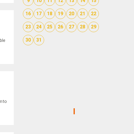
9
10
11
12
13
14
15
16
17
18
19
20
21
22
23
24
25
26
27
28
29
30
31
ble
into