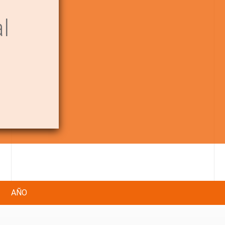
l
AÑO