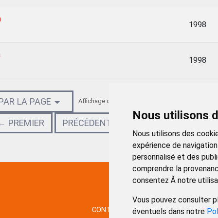
a
1998
a
1998
 PAR LA PAGE
Affichage des résultats 101 - 120 parmi 316.
Nous utilisons 
← PREMIER
PRÉCÉDENT
SUIVANT
DERNIE
Nous utilisons des cookie
expérience de navigation
personnalisé et des public
comprendre la provenance
consentez Ã notre utilisa
Vous pouvez consulter pl
CONTACTO
MAPA WEB
AVISO LE
éventuels dans notre
Pol