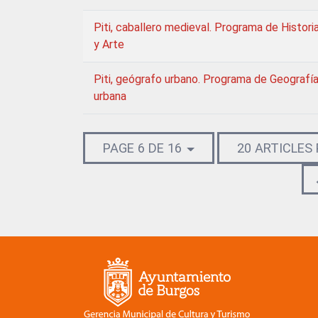
Piti, caballero medieval. Programa de Histori
y Arte
Piti, geógrafo urbano. Programa de Geografí
urbana
PAGE 6 DE 16
20 ARTICLES