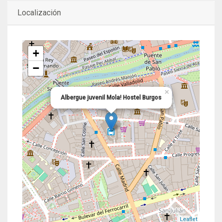
Localización
+
−
×
Albergue juvenil Mola! Hostel Burgos
Leaflet