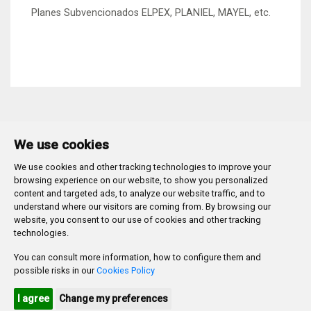
Planes Subvencionados ELPEX, PLANIEL, MAYEL, etc.
We use cookies
We use cookies and other tracking technologies to improve your
Plaza Mayor 1
- 09071
BURGOS
browsing experience on our website, to show you personalized
947 288 800
CIF:
P-0906100-C
content and targeted ads, to analyze our website traffic, and to
understand where our visitors are coming from. By browsing our
CONTACTO | AVISOS, QUEJAS Y SUGERENCIAS
website, you consent to our use of cookies and other tracking
CANAL DE DENUNCIAS
MAPA WEB
AVISO LEGAL
technologies.
POLÍTICA DE PRIVACIDAD
ACCESIBILIDAD
You can consult more information, how to configure them and
PROMUEVE BURGOS
possible risks in our
Cookies Policy
HTML 5
CSS3
WAI 'AA'
I agree
Change my preferences