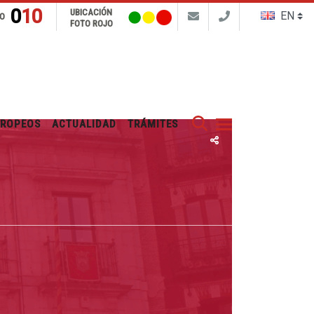
010
UBICACIÓN
FO
FOTO ROJO
Buscar
UROPEOS
ACTUALIDAD
TRÁMITES