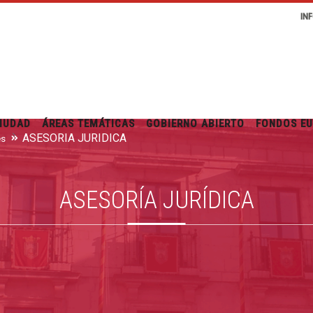
IN
IUDAD
ÁREAS TEMÁTICAS
GOBIERNO ABIERTO
FONDOS E
ASESORÍA JURÍDICA
es
ASESORÍA JURÍDICA