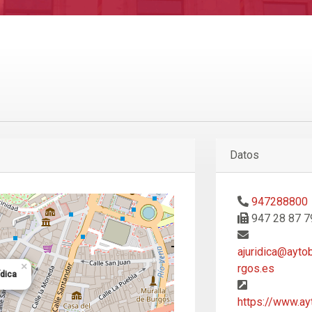
Datos
947288800
947 28 87 7
ajuridica@ayto
×
rgos.es
ídica
https://www.ay