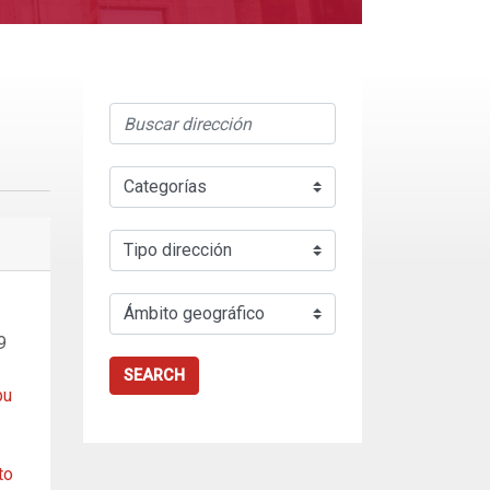
9
SEARCH
bu
to