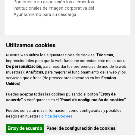
Ponemos a su disposición los elementos
institucionales de imagen corporativa del
Ayuntamiento para su descarga.
Utilizamos cookies
Nuestra web utiliza los siguientes tipos de cookies:
Técnicas
,
imprescindibles para que la web funcione correctamente (nuestras);
De personalización,
para recordar tus preferencias de uso de la web
(nuestras);
Analíticas
, para mejorar el funcionamiento de la web y los
Plaza Mayor 1
- 09071
BURGOS
servicios que ofrece (de proveedores ubicados en los
Estados
947 288 800
CIF:
P-0906100-C
Unidos
).
CONTACTO | AVISOS, QUEJAS Y SUGERENCIAS
Puedes aceptar todas las cookies pulsando el botón
“Estoy de
CANAL DE DENUNCIAS
MAPA WEB
AVISO LEGAL
acuerdo”
o configurarlas en el
“Panel de configuración de cookies”.
POLÍTICA DE PRIVACIDAD
ACCESIBILIDAD
Puedes consultar más información, cómo configurarlas y posibles
PROMUEVE BURGOS
riesgos en nuestra
Política de Cookies
.
HTML 5
CSS3
WAI 'AA'
Estoy de acuerdo
Panel de configuración de cookies