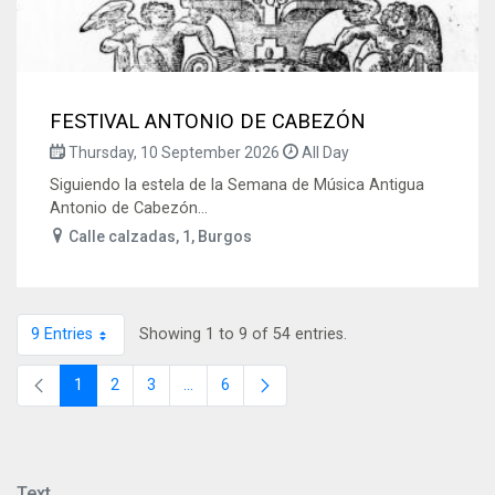
FESTIVAL ANTONIO DE CABEZÓN
Thursday, 10 September 2026
All Day
Siguiendo la estela de la Semana de Música Antigua
Antonio de Cabezón...
Calle calzadas, 1, Burgos
9 Entries
Showing 1 to 9 of 54 entries.
Per Page
1
2
3
...
6
Page
Page
Page
Intermediate Pages
Page
Text