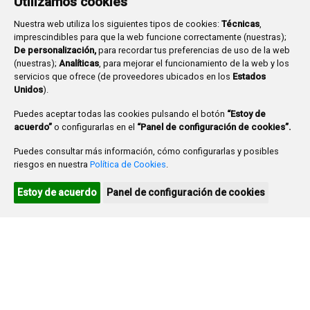
Utilizamos cookies
1
2
Nuestra web utiliza los siguientes tipos de cookies:
Técnicas
,
imprescindibles para que la web funcione correctamente (nuestras);
3
4
5
6
7
8
9
De personalización,
para recordar tus preferencias de uso de la web
10
11
12
13
14
15
16
(nuestras);
Analíticas
, para mejorar el funcionamiento de la web y los
servicios que ofrece (de proveedores ubicados en los
Estados
17
18
19
20
21
22
23
Unidos
).
24
25
26
27
28
29
30
Puedes aceptar todas las cookies pulsando el botón
“Estoy de
acuerdo”
o configurarlas en el
“Panel de configuración de cookies”.
31
Puedes consultar más información, cómo configurarlas y posibles
Ayuntamiento de Burgos
riesgos en nuestra
Política de Cookies
.
Agenda turística
Estoy de acuerdo
Panel de configuración de cookies
Agenda cultural
Plaza Mayor 1
- 09071
BURGOS
947 288 800
CIF:
P-0906100-C
CONTACTO | AVISOS, QUEJAS Y SUGERENCIAS