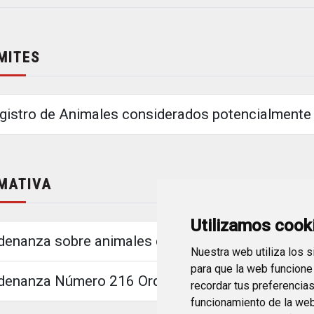
MITES
gistro de Animales considerados potencialmente
MATIVA
Utilizamos cook
denanza sobre animales de compañía
Nuestra web utiliza los 
para que la web funcione
denanza Número 216 Ordenanza Fiscal reguladora de
recordar tus preferencia
funcionamiento de la web