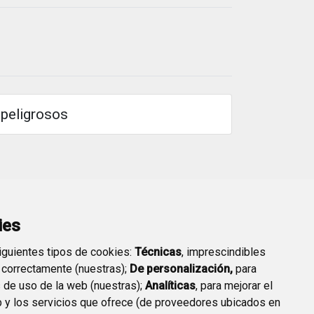
 peligrosos
ies
siguientes tipos de cookies:
Técnicas
, imprescindibles
 correctamente (nuestras);
De personalización,
para
 la Tasa por prestación de servicios de sanidad 
s de uso de la web (nuestras);
Analíticas
, para mejorar el
 y los servicios que ofrece (de proveedores ubicados en