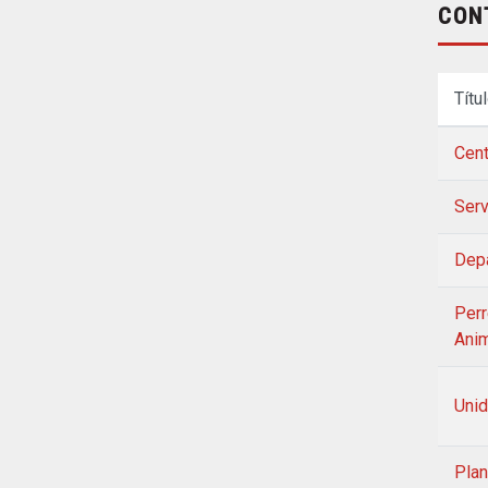
CON
Títu
Cent
Serv
Depa
Perr
Ani
Unid
Plan