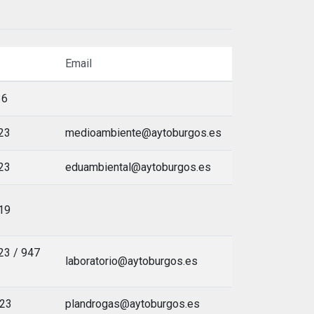
Email
36
23
medioambiente@aytoburgos.es
23
eduambiental@aytoburgos.es
19
23 / 947
laboratorio@aytoburgos.es
 23
plandrogas@aytoburgos.es