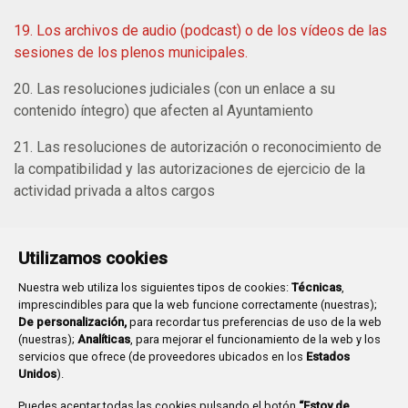
19. Los archivos de audio (podcast) o de los vídeos de las
sesiones de los plenos municipales.
20. Las resoluciones judiciales (con un enlace a su
contenido íntegro) que afecten al Ayuntamiento
21. Las resoluciones de autorización o reconocimiento de
la compatibilidad y las autorizaciones de ejercicio de la
actividad privada a altos cargos
Utilizamos cookies
Nuestra web utiliza los siguientes tipos de cookies:
Técnicas
,
imprescindibles para que la web funcione correctamente (nuestras);
De personalización,
para recordar tus preferencias de uso de la web
(nuestras);
Analíticas
, para mejorar el funcionamiento de la web y los
Plaza Mayor 1
- 09071
BURGOS
servicios que ofrece (de proveedores ubicados en los
Estados
947 288 800
CIF:
P-0906100-C
Unidos
).
CONTACTO | AVISOS, QUEJAS Y SUGERENCIAS
Puedes aceptar todas las cookies pulsando el botón
“Estoy de