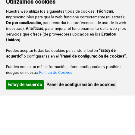
Utilizamos cookies
1
2
Nuestra web utiliza los siguientes tipos de cookies:
Técnicas
,
imprescindibles para que la web funcione correctamente (nuestras);
3
4
5
6
7
8
9
De personalización,
para recordar tus preferencias de uso de la web
10
11
12
13
14
15
16
(nuestras);
Analíticas
, para mejorar el funcionamiento de la web y los
servicios que ofrece (de proveedores ubicados en los
Estados
17
18
19
20
21
22
23
Unidos
).
24
25
26
27
28
29
30
Puedes aceptar todas las cookies pulsando el botón
“Estoy de
acuerdo”
o configurarlas en el
“Panel de configuración de cookies”.
31
Puedes consultar más información, cómo configurarlas y posibles
Ayuntamiento de Burgos
riesgos en nuestra
Política de Cookies
.
Agenda turística
Estoy de acuerdo
Panel de configuración de cookies
Agenda cultural
Plaza Mayor 1
- 09071
BURGOS
947 288 800
CIF:
P-0906100-C