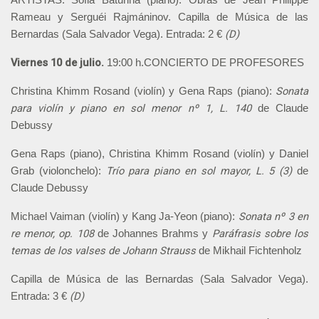
ARTISTAS. Sofia Baturina (piano). Obras de Jean Philippe
Rameau y Serguéi Rajmáninov. Capilla de Música de las
(D)
Bernardas (Sala Salvador Vega). Entrada: 2 €
Viernes 10 de julio.
19:00 h.CONCIERTO DE PROFESORES
Sonata
Christina Khimm Rosand (violín) y Gena Raps (piano):
para violín y piano en sol menor nº 1, L. 140
de Claude
Debussy
Gena Raps (piano), Christina Khimm Rosand (violín) y Daniel
Trío para piano en sol mayor, L. 5 (3)
Grab (violonchelo):
de
Claude Debussy
Sonata nº 3
en
Michael Vaiman (violín) y Kang Ja-Yeon (piano):
re menor, op. 108
Paráfrasis sobre los
de Johannes Brahms y
temas de los valses de Johann Strauss
de Mikhail Fichtenholz
Capilla de Música de las Bernardas (Sala Salvador Vega).
(D)
Entrada: 3 €