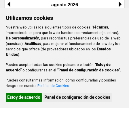
agosto 2026
Lu
Ma
Mi
Ju
Vi
Sa
Do
Utilizamos cookies
1
2
Nuestra web utiliza los siguientes tipos de cookies:
Técnicas
,
imprescindibles para que la web funcione correctamente (nuestras);
3
4
5
6
7
8
9
De personalización,
para recordar tus preferencias de uso de la web
10
11
12
13
14
15
16
(nuestras);
Analíticas
, para mejorar el funcionamiento de la web y los
servicios que ofrece (de proveedores ubicados en los
Estados
17
18
19
20
21
22
23
Unidos
).
24
25
26
27
28
29
30
Puedes aceptar todas las cookies pulsando el botón
“Estoy de
acuerdo”
o configurarlas en el
“Panel de configuración de cookies”.
31
Puedes consultar más información, cómo configurarlas y posibles
Ayuntamiento de Burgos
riesgos en nuestra
Política de Cookies
.
Agenda turística
Estoy de acuerdo
Panel de configuración de cookies
Agenda cultural
Plaza Mayor 1
- 09071
BURGOS