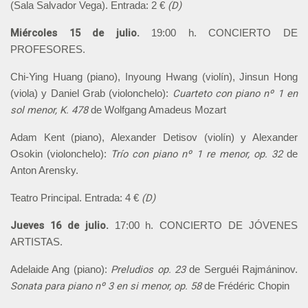
(D)
(Sala Salvador Vega). Entrada: 2 €
Miércoles 15 de julio.
19:00 h. CONCIERTO DE
PROFESORES.
Chi-Ying Huang (piano), Inyoung Hwang (violín), Jinsun Hong
Cuarteto con piano nº 1 en
(viola) y Daniel Grab (violonchelo):
sol menor, K. 478
de Wolfgang Amadeus Mozart
Adam Kent (piano), Alexander Detisov (violín) y Alexander
Trío con piano nº 1
re menor, op. 32
Osokin (violonchelo):
de
Anton Arensky.
(D)
Teatro Principal. Entrada: 4 €
Jueves 16 de julio.
17:00 h. CONCIERTO DE JÓVENES
ARTISTAS.
Preludios op. 23
Adelaide Ang (piano):
de Serguéi Rajmáninov.
Sonata para piano nº 3 en si menor, op. 58
de Frédéric Chopin