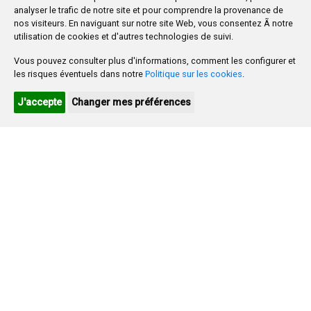
analyser le trafic de notre site et pour comprendre la provenance de
24
25
26
27
28
29
30
nos visiteurs. En naviguant sur notre site Web, vous consentez Ã notre
utilisation de cookies et d'autres technologies de suivi.
31
Vous pouvez consulter plus d'informations, comment les configurer et
Ayuntamiento de Burgos
les risques éventuels dans notre
Politique sur les cookies
.
Oficina de Turismo Ayuntamiento de Burgos
J'accepte
Changer mes préférences
Cultura Burgos
Plaza Mayor 1
- 09071
BURGOS
947 288 800
CIF:
P-0906100-C
CONTACTO | AVISOS, QUEJAS Y SUGERENCIAS
CANAL DE DENUNCIAS
MAPA WEB
AVISO LEGAL
POLÍTICA DE PRIVACIDAD
ACCESIBILIDAD
PROMUEVE BURGOS
HTML 5
CSS3
WAI 'AA'