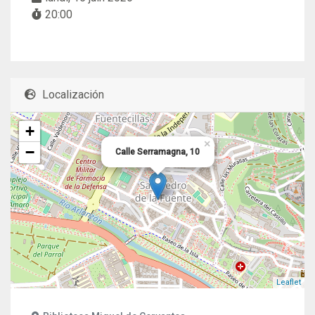
20:00
Localización
+
×
−
Calle Serramagna, 10
Leaflet