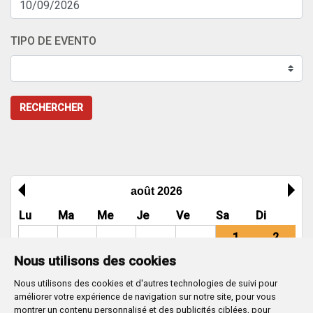
TIPO DE EVENTO
RECHERCHER
août 2026
Lu
Ma
Me
Je
Ve
Sa
Di
1
2
Nous utilisons des cookies
3
4
5
6
7
8
9
Nous utilisons des cookies et d'autres technologies de suivi pour
10
11
12
13
14
15
16
améliorer votre expérience de navigation sur notre site, pour vous
17
18
19
20
21
22
23
montrer un contenu personnalisé et des publicités ciblées, pour