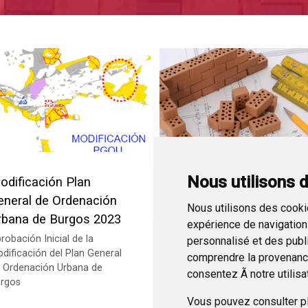
Nous utilisons 
odificación Plan
Plan General de
eneral de Ordenación
Ordenación Urbana 20
Nous utilisons des cookie
rbana de Burgos 2023
expérience de navigation 
robación Inicial de la
personnalisé et des public
dificación del Plan General
comprendre la provenance
 Ordenación Urbana de
consentez Ã notre utilisa
rgos
Vous pouvez consulter pl