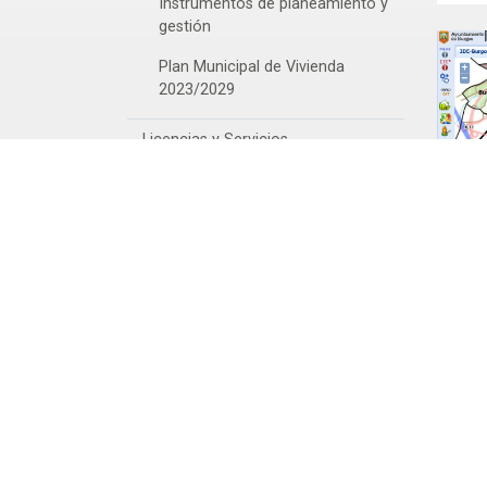
Instrumentos de planeamiento y
gestión
Plan Municipal de Vivienda
2023/2029
Licencias y Servicios
Tablón de anuncios
V
Co
ur
ge
ac
ap