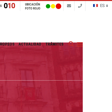
010
UBICACIÓN
NS
FOTO ROJO
Buscar
UROPEOS
ACTUALIDAD
TRÁMITES