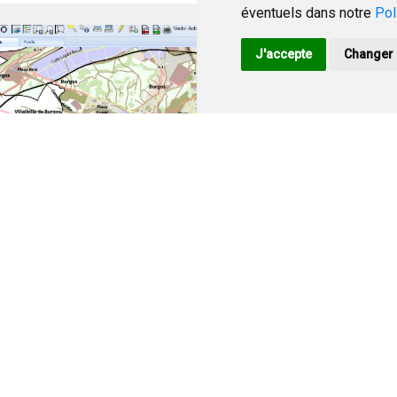
éventuels dans notre
Pol
J'accepte
Changer 
isor cartográfico
Instrumentos de
planeamiento y gestió
ntiene los planes
banísticos y documentos de
Toda la información disponi
stión que en el momento
puede encontrarla en el
tual se encuentran
buscador de instrumentos d
robados definitivamente.
planeamiento y gestión.