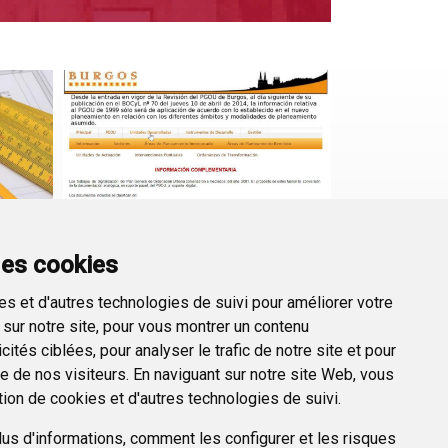
des cookies
Plan General de
14
Ordenación urbana 1999
s et d'autres technologies de suivi pour améliorer votre
Los trabajos de digitalización
sur notre site, pour vous montrer un contenu
del PGOU comenzaron a
ités ciblées, pour analyser le trafic de notre site et pour
mediados del año 2001 con el
 de nos visiteurs. En naviguant sur notre site Web, vous
propósito de convertir a
tion de cookies et d'autres technologies de suivi.
soporte digital.
us d'informations, comment les configurer et les risques