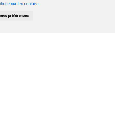
itique sur les cookies
.
mes préférences
Plan Municipal de
n
Vivienda 2023/2029
ble
e