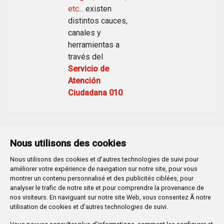
etc...
existen
distintos cauces,
canales y
herramientas a
través del
Servicio de
Atención
Ciudadana 010
.
Nous utilisons des cookies
Nous utilisons des cookies et d'autres technologies de suivi pour
Plaza Mayor 1
- 09071
BURGOS
améliorer votre expérience de navigation sur notre site, pour vous
947 288 800
CIF:
P-0906100-C
montrer un contenu personnalisé et des publicités ciblées, pour
analyser le trafic de notre site et pour comprendre la provenance de
CONTACTO | AVISOS, QUEJAS Y SUGERENCIAS
nos visiteurs. En naviguant sur notre site Web, vous consentez Ã notre
CANAL DE DENUNCIAS
MAPA WEB
AVISO LEGAL
utilisation de cookies et d'autres technologies de suivi.
POLÍTICA DE PRIVACIDAD
ACCESIBILIDAD