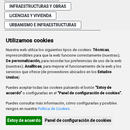
INFRAESTRUCTURAS Y OBRAS
LICENCIAS Y VIVIENDA
URBANISMO E INFRAESTRUCTURAS
ORDENANZAS FISCALES Y PRECIOS PÚBLICOS
Utilizamos cookies
Nuestra web utiliza los siguientes tipos de cookies:
Técnicas
,
imprescindibles para que la web funcione correctamente (nuestras);
De personalización,
para recordar tus preferencias de uso de la web
(nuestras);
Analíticas
, para mejorar el funcionamiento de la web y los
Plaza Mayor 1
- 09071
BURGOS
servicios que ofrece (de proveedores ubicados en los
Estados
947 288 800
CIF:
P-0906100-C
Unidos
).
CONTACTO | AVISOS, QUEJAS Y SUGERENCIAS
Puedes aceptar todas las cookies pulsando el botón
“Estoy de
CANAL DE DENUNCIAS
MAPA WEB
AVISO LEGAL
acuerdo”
o configurarlas en el
“Panel de configuración de cookies”.
POLÍTICA DE PRIVACIDAD
ACCESIBILIDAD
Puedes consultar más información, cómo configurarlas y posibles
PROMUEVE BURGOS
riesgos en nuestra
Política de Cookies
.
HTML 5
CSS3
WAI 'AA'
Estoy de acuerdo
Panel de configuración de cookies