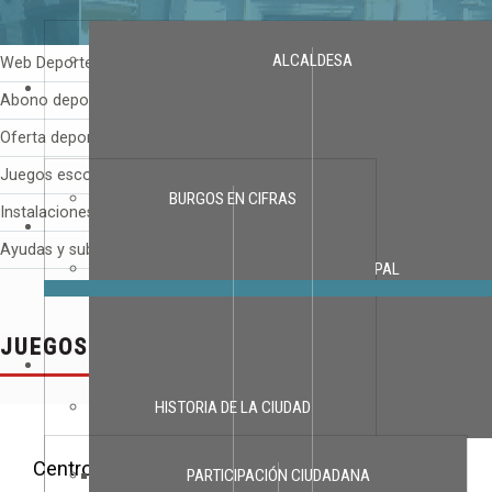
ALCALDESA
Web Deportes Online
Abono deportivo
Oferta deportiva
Juegos escolares
BURGOS EN CIFRAS
Instalaciones deportivas
Ayudas y subvenciones
CORPORACIÓN MUNICIPAL
JUEGOS ESCOLARES
HISTORIA DE LA CIUDAD
Centros Escolares ONLINE
PARTICIPACIÓN CIUDADANA
Corporaciones anteriores