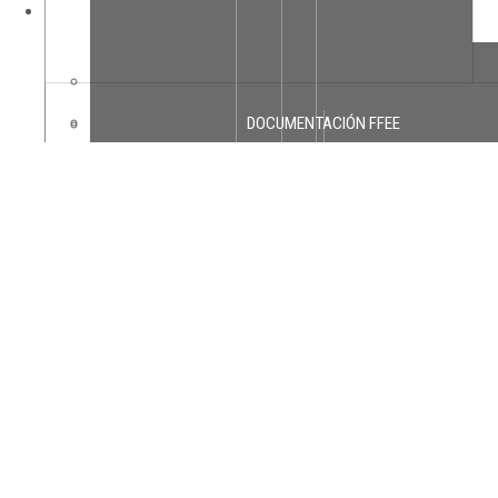
ORGANIZACIÓN DEL GOBIERNO
DOCUMENTACIÓN FFEE
ESCUDO E HIMNO
JUNTAS MUNICIPALES DE DISTRITOS
Natación
NOTICIAS
PLENO Y JUNTA DE GOBIERNO LOCAL
PROYECTOS FFEE
DISTRITOS
TRANSPARENCIA Y ACCESO A INFORMACIÓN PÚBLICA
AGENDA