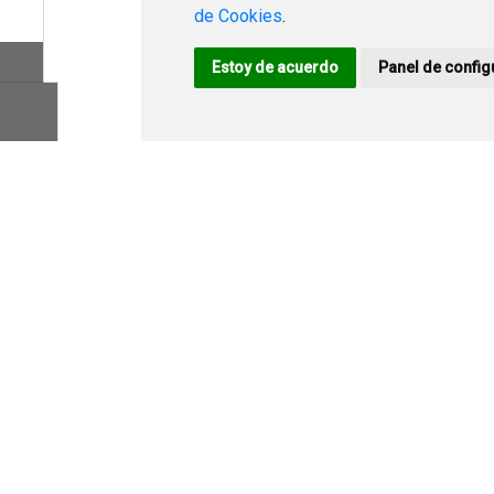
FONDOS EUROPEOS
de Cookies
.
Estoy de acuerdo
Panel de config
ACTUALIDAD
TRÁMITES