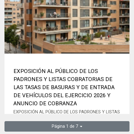
EXPOSICIÓN AL PÚBLICO DE LOS
PADRONES Y LISTAS COBRATORIAS DE
LAS TASAS DE BASURAS Y DE ENTRADA
DE VEHÍCULOS DEL EJERCICIO 2026 Y
ANUNCIO DE COBRANZA
EXPOSICIÓN AL PÚBLICO DE LOS PADRONES Y LISTAS
COBRATORIAS DE LAS TASAS DE BASURAS Y DE
ENTRADA DE VEHÍCULOS DEL EJERCICIO 2026 Y
Página 1 de 7
ANUNCIO DE COBRANZA