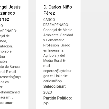
ngel Jesús
D. Carlos Niño
zanedo
Pérez
errez
CARGO
DESEMPEÑADO:
GO
Concejal de Medio
MPEÑADO:
Ambiente, Sanidad
jal de
y Cementerio
nda,
Profesión: Grado
atación,
en Ingeniería
monio e
Agrícola y del
tria
Medio Rural E-
sión:
mail:
nte de Banca
cnperez@aytobur
nal E-mail:
gos.es Linkedin:
nzanedo@ayt
carlosniñop
os.es
Seleccionar:
er:
2023
elmanzaned
agram: ...
Partido Político:
ccionar:
PP