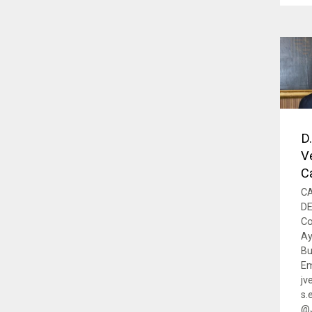
D.
V
C
C
D
Co
Ay
Bu
Em
jv
s.
@J