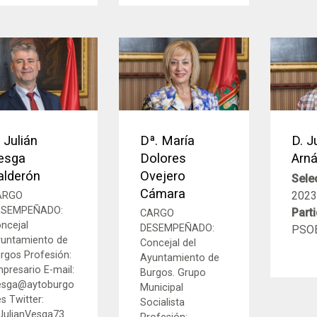
 Julián
Dª. María
D. J
esga
Dolores
Arn
alderón
Ovejero
Sele
Cámara
2023
ARGO
ESEMPEÑADO:
Parti
CARGO
ncejal
DESEMPEÑADO:
PSO
untamiento de
Concejal del
rgos Profesión:
Ayuntamiento de
presario E-mail:
Burgos. Grupo
esga@aytoburgo
Municipal
es Twitter:
Socialista
ulianVesga73