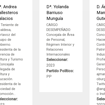
ª. Andrea
Dª. Yolanda
D. Á
allesteros
Barriuso
Man
alacios
Munguía
Guti
 Teniente de
CARGO
CAR
caldesa,
DESEMPEÑADO:
DESE
rtavoz del
Concejala de Área
Conce
uipo de
de Personal,
Hacie
bierno.
Régimen Interior y
Contr
esidenta de la
Relaciones
Patri
rencia de
Internacionales
Indus
ltura y Turismo
Seleccionar:
Profe
Concejala
Gere
2023
legada de
Perso
Partido Político:
ltura y
ajma
PP
ucación.
oburg
esidenta de la
Twitt
ciedad de
@ang
omoción...
o Inst
leccionar:
Sele
023
2023