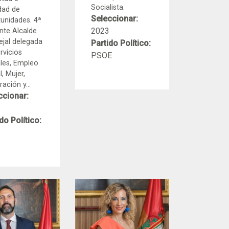
Socialista.
dad de
Seleccionar:
unidades. 4ª
2023
nte Alcalde
jal delegada
Partido Político:
rvicios
PSOE
les, Empleo
l, Mujer,
ación y...
ccionar:
do Político: