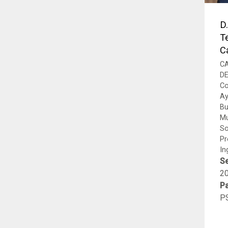
D
T
C
C
D
Co
Ay
Bu
Mu
So
Pr
In
Se
2
Pa
P