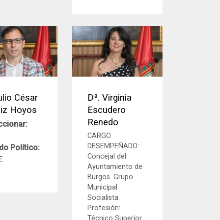
ulio César
Dª. Virginia
áiz Hoyos
Escudero
Renedo
ccionar:
CARGO
DESEMPEÑADO:
do Político:
Concejal del
E
Ayuntamiento de
Burgos. Grupo
Municipal
Socialista.
Profesión:
Técnico Superior