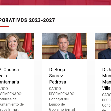
PORATIVOS 2023-2027
. Cristina
D. Borja
D. J
yala
Suarez
Man
antamaría
Pedrosa
Man
Villa
ARGO
CARGO
ESEMPEÑADO:
DESEMPEÑADO:
CAR
caldesa del
Concejal del
DESE
untamiento de
Equipo de
Conce
rgos E-mail:
Gobierno E-mail:
de