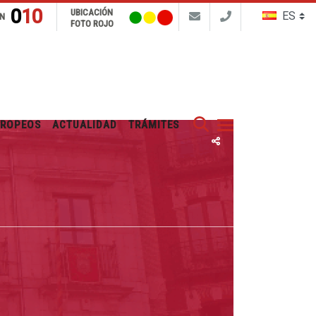
010
UBICACIÓN
N
FOTO ROJO
Buscar
UROPEOS
ACTUALIDAD
TRÁMITES