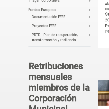
Imagen corporativa
al
os
Fondos Europeos
Se
Documentación FFEE
2
Pa
Proyectos FFEE
P
PRTR - Plan de recuperación,
transformación y resiliencia
Retribuciones
mensuales
miembros de la
Corporación