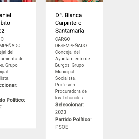
aniel
Dª. Blanca
bito
Carpintero
ez
Santamaría
GO
CARGO
MPEÑADO:
DESEMPEÑADO:
jal del
Concejal del
tamiento de
Ayuntamiento de
s. Grupo
Burgos. Grupo
ipal
Municipal
ista.
Socialista.
ccionar:
Profesión:
Procuradora de
los Tribunales
do Político:
Seleccionar:
E
2023
Partido Político:
PSOE