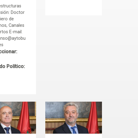
estructuras
sión: Doctor
iero de
os, Canales
rtos E-mail:
nso@aytobu
es
ccionar:
do Político: