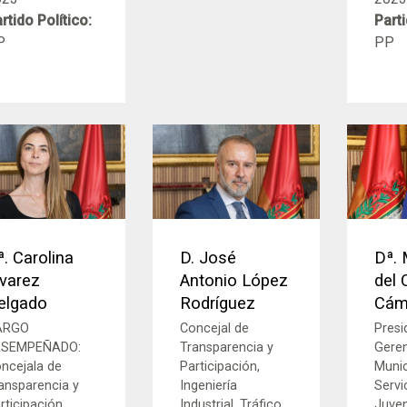
rtido Político:
Parti
P
PP
ª. Carolina
D. José
Dª. 
lvarez
Antonio López
del
elgado
Rodríguez
Cám
ARGO
Concejal de
Presi
ESEMPEÑADO:
Transparencia y
Gere
ncejala de
Participación,
Munic
ansparencia y
Ingeniería
Servi
rticipación.
Industrial, Tráfico,
Juven