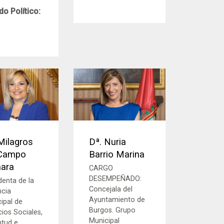
do Político:
Milagros
Dª. Nuria
 Campo
Barrio Marina
ara
CARGO
DESEMPEÑADO:
denta de la
Concejala del
ncia
Ayuntamiento de
ipal de
Burgos. Grupo
cios Sociales,
Municipal
tud e