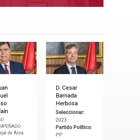
uan
D. Cesar
uel
Barriada
so
Herbosa
laín
Seleccionar:
2023
GO
MPEÑADO:
Partido Político:
jal de Área
PP