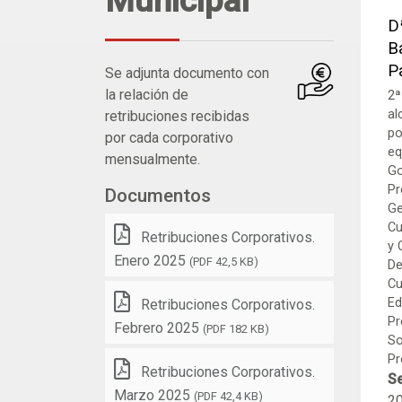
Municipal
D
B
P
Se adjunta documento con
la relación de
2ª
al
retribuciones recibidas
po
por cada corporativo
eq
mensualmente.
Go
Pr
Documentos
Ge
Cu
Retribuciones Corporativos.
y 
Enero 2025
(PDF 42,5 KB)
De
Cu
Ed
Retribuciones Corporativos.
Pr
Febrero 2025
(PDF 182 KB)
So
Pr
Retribuciones Corporativos.
Se
Marzo 2025
(PDF 42,4 KB)
2