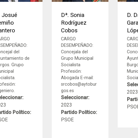
. Josué
Dª. Sonia
D. D
emiño
Rodríguez
Gara
antero
Cobos
Lóp
ARGO
CARGO
CAR
ESEMPEÑADO:
DESEMPEÑADO:
DESE
ncejal del
Concejala del
Conce
untamiento de
Grupo Municipal
Ayun
rgos. Grupo
Socialista
Burgo
nicipal
Profesión:
Munic
cialista.
Abogada E-mail:
Social
ofesión:
srcobos@aytobur
Sele
geniero.
gos.es
2023
leccionar:
Seleccionar:
Parti
023
2023
PSO
rtido Político:
Partido Político:
SOE
PSOE