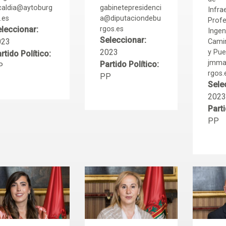
caldia@aytoburg
gabinetepresidenci
Infra
.es
a@diputaciondebu
Profe
leccionar:
rgos.es
Ingen
Seleccionar:
023
Camin
2023
y Pue
rtido Político:
jmma
Partido Político:
P
rgos.
PP
Sele
2023
Parti
PP