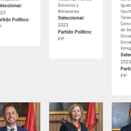
leccionar:
Servicios y
Igual
Almacenes
Oport
023
Seleccionar:
Tenie
rtido Político:
Conce
2023
P
de Se
Partido Político:
Socia
PP
Socia
Inmigr
Sele
2023
Parti
PP