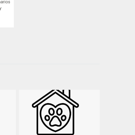
narios
y