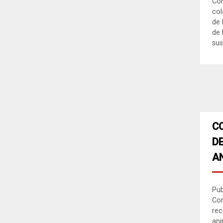
Con
col
de 
de 
sus
C
D
A
Pub
Con
rec
an