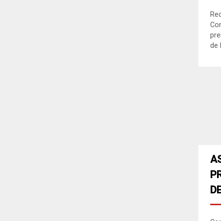
Re
Con
pre
de 
A
P
D