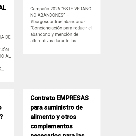
AL
Campaña 2026 “ESTE VERANO
NO ABANDONES” –
#burgoscontraelabandono-:
“Concienciación para reducir el
abandono y mención de
IA DE
alternativas durante las...
CIÓN
RO AL
..
Contrato EMPRESAS
o
para suministro de
e?
alimento y otros
complementos
necesarios para las