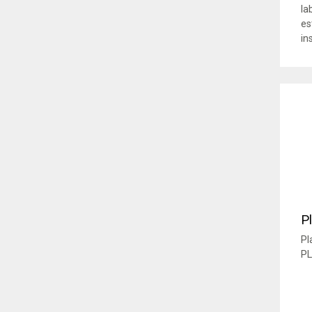
la
es
in
P
Pl
PL