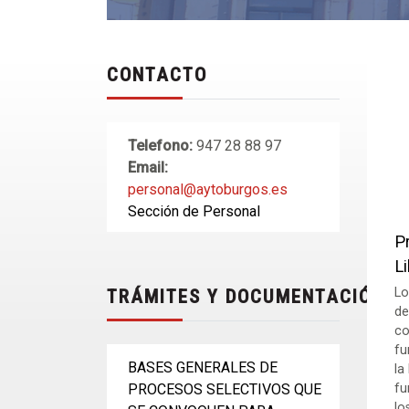
CONTACTO
Telefono:
947 28 88 97
Email:
personal@aytoburgos.es
Sección de Personal
P
L
Lo
TRÁMITES Y DOCUMENTACIÓN
de
co
fu
BASES GENERALES DE
la
PROCESOS SELECTIVOS QUE
fu
lo