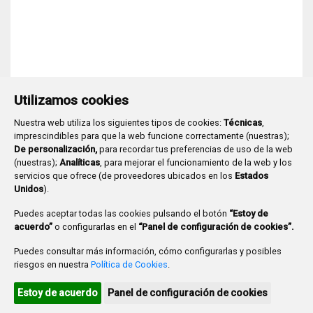
Utilizamos cookies
Nuestra web utiliza los siguientes tipos de cookies:
Técnicas
,
imprescindibles para que la web funcione correctamente (nuestras);
De personalización,
para recordar tus preferencias de uso de la web
(nuestras);
Analíticas
, para mejorar el funcionamiento de la web y los
Plaza Mayor 1
- 09071
BURGOS
servicios que ofrece (de proveedores ubicados en los
Estados
947 288 800
CIF:
P-0906100-C
Unidos
).
CONTACTO | AVISOS, QUEJAS Y SUGERENCIAS
Puedes aceptar todas las cookies pulsando el botón
“Estoy de
CANAL DE DENUNCIAS
MAPA WEB
AVISO LEGAL
acuerdo”
o configurarlas en el
“Panel de configuración de cookies”.
POLÍTICA DE PRIVACIDAD
ACCESIBILIDAD
Puedes consultar más información, cómo configurarlas y posibles
PROMUEVE BURGOS
riesgos en nuestra
Política de Cookies
.
HTML 5
CSS3
WAI 'AA'
Estoy de acuerdo
Panel de configuración de cookies